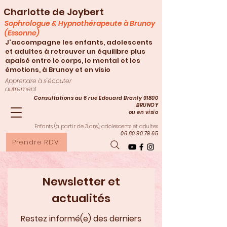
Charlotte de Joybert
Sophrologue & Hypnothérapeute à Brunoy
(Essonne)
J'accompagne les enfants, adolescents
et adultes à retrouver un équilibre plus
apaisé entre le corps, le mental et les
émotions, à Brunoy et en visio
Apprendre à s'écouter
autrement
Consultations au 6 rue Edouard Branly 91800
BRUNOY
ou en visio
Enfants (à partir de 3
ans), adolescents et adultes
06 80 90 79 65
Prendre RDV
Newsletter et
actualités
Restez informé(e) des derniers