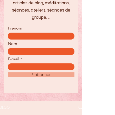
articles de blog, méditations,
séances, ateliers, séances de
groupe, ...
Prénom
Nom
E-mail
S'abonner
BLOG