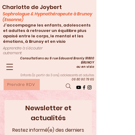
Charlotte de Joybert
Sophrologue & Hypnothérapeute à Brunoy
(Essonne)
J'accompagne les enfants, adolescents
et adultes à retrouver un équilibre plus
apaisé entre le corps, le mental et les
émotions, à Brunoy et en visio
Apprendre à s'écouter
autrement
Consultations au 6 rue Edouard Branly 91800
BRUNOY
ou en visio
Enfants (à partir de 3
ans), adolescents et adultes
06 80 90 79 65
Prendre RDV
Newsletter et
actualités
Restez informé(e) des derniers