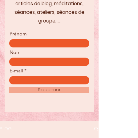
articles de blog, méditations,
séances, ateliers, séances de
groupe, ...
Prénom
Nom
E-mail
S'abonner
BLOG