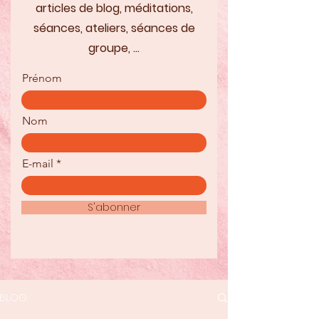
articles de blog, méditations,
séances, ateliers, séances de
groupe, ...
Prénom
Nom
E-mail
S'abonner
BLOG