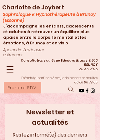
Charlotte de Joybert
Sophrologue & Hypnothérapeute à Brunoy
(Essonne)
J'accompagne les enfants, adolescents
et adultes à retrouver un équilibre plus
apaisé entre le corps, le mental et les
émotions, à Brunoy et en visio
Apprendre à s'écouter
autrement
Consultations au 6 rue Edouard Branly 91800
BRUNOY
ou en visio
Enfants (à partir de 3
ans), adolescents et adultes
06 80 90 79 65
Prendre RDV
Newsletter et
actualités
Restez informé(e) des derniers