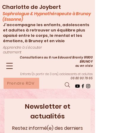
Charlotte de Joybert
Sophrologue & Hypnothérapeute à Brunoy
(Essonne)
J'accompagne les enfants, adolescents
et adultes à retrouver un équilibre plus
apaisé entre le corps, le mental et les
émotions, à Brunoy et en visio
Apprendre à s'écouter
autrement
Consultations au 6 rue Edouard Branly 91800
BRUNOY
ou en visio
Enfants (à partir de 3
ans), adolescents et adultes
06 80 90 79 65
Prendre RDV
Newsletter et
actualités
Restez informé(e) des derniers