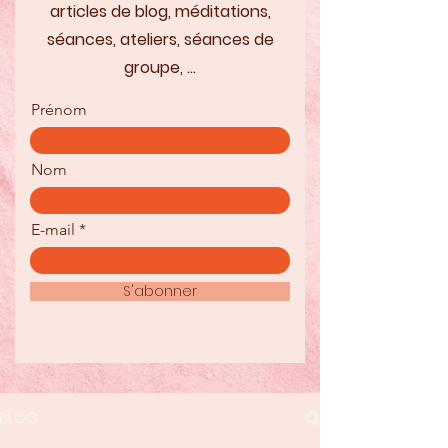
articles de blog, méditations,
séances, ateliers, séances de
groupe, ...
Prénom
Nom
E-mail
S'abonner
BLOG