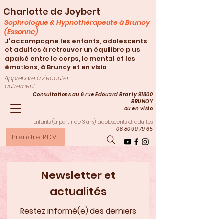
Charlotte de Joybert
Sophrologue & Hypnothérapeute à Brunoy
(Essonne)
J'accompagne les enfants, adolescents
et adultes à retrouver un équilibre plus
apaisé entre le corps, le mental et les
émotions, à Brunoy et en visio
Apprendre à s'écouter
autrement
Consultations au 6 rue Edouard Branly 91800
BRUNOY
ou en visio
Enfants (à partir de 3
ans), adolescents et adultes
06 80 90 79 65
Prendre RDV
Newsletter et
actualités
Restez informé(e) des derniers