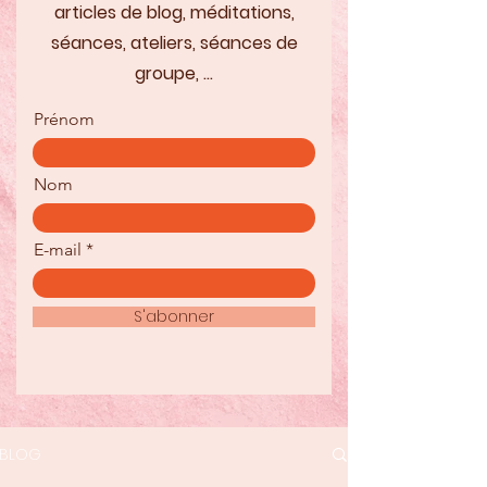
articles de blog, méditations,
séances, ateliers, séances de
groupe, ...
Prénom
Nom
E-mail
S'abonner
BLOG