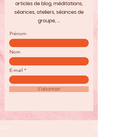
articles de blog, méditations,
séances, ateliers, séances de
groupe, ...
Prénom
Nom
E-mail
S'abonner
BLOG