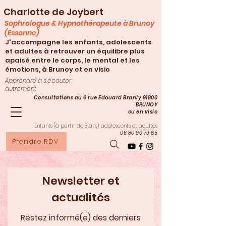
Charlotte de Joybert
Sophrologue & Hypnothérapeute à Brunoy
(Essonne)
J'accompagne les enfants, adolescents
et adultes à retrouver un équilibre plus
apaisé entre le corps, le mental et les
émotions, à Brunoy et en visio
Apprendre à s'écouter
autrement
Consultations au 6 rue Edouard Branly 91800
BRUNOY
ou en visio
Enfants (à partir de 3
ans), adolescents et adultes
06 80 90 79 65
Prendre RDV
Newsletter et
actualités
Restez informé(e) des derniers