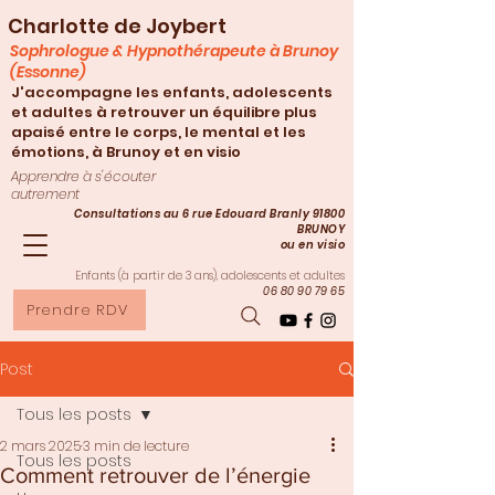
Charlotte de Joybert
Sophrologue & Hypnothérapeute à Brunoy
(Essonne)
J'accompagne les enfants, adolescents
et adultes à retrouver un équilibre plus
apaisé entre le corps, le mental et les
émotions, à Brunoy et en visio
Apprendre à s'écouter
autrement
Consultations au 6 rue Edouard Branly 91800
BRUNOY
ou en visio
Enfants (à partir de 3
ans), adolescents et adultes
06 80 90 79 65
Prendre RDV
Post
Tous les posts
2 mars 2025
3 min de lecture
Tous les posts
Comment retrouver de l’énergie