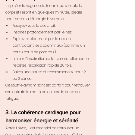
Inspirée du yoga, cette technique stimule le 
corps et l’esprit en quelques minutes, idéale 
pour briser la léthargie hivernale.
Asseyez-vous le dos droit.
Inspirez profondément par le nez.
Expirez rapidement par le nez en 
contractant les abdominaux (comme un 
petit « coup de pompe »).
Laissez l’inspiration se faire naturellement et 
répétez l’expiration rapide 20 fois.
Faites une pause et recommencez pour 2 
ou 3 séries.
Ce souffle dynamisant est parfait pour retrouver 
son entrain le matin ou en cas de coup de 
fatigue.
3. La cohérence cardiaque pour 
harmoniser énergie et sérénité
Après l’hiver, il est essentiel de retrouver un 
équilibre entre vitalité et apaisement. Cette 