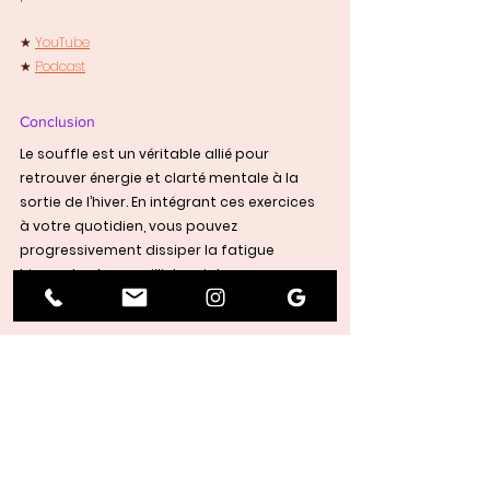
★ 
YouTube
★ 
Podcast
Conclusion
Le souffle est un véritable allié pour 
retrouver énergie et clarté mentale à la 
sortie de l’hiver. En intégrant ces exercices 
à votre quotidien, vous pouvez 
progressivement dissiper la fatigue 
hivernale et accueillir le printemps avec un 
regain de vitalité. 
Pourquoi ne pas essayer dès aujourd’hui et 
ressentir les premiers effets positifs ?