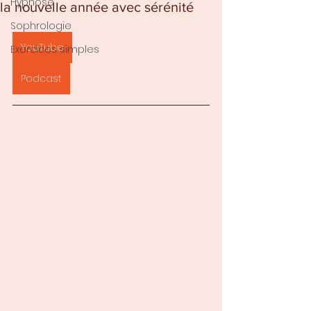
Hypnose
la nouvelle année avec sérénité
Sophrologie
YouTube
Exercices simples
Podcast