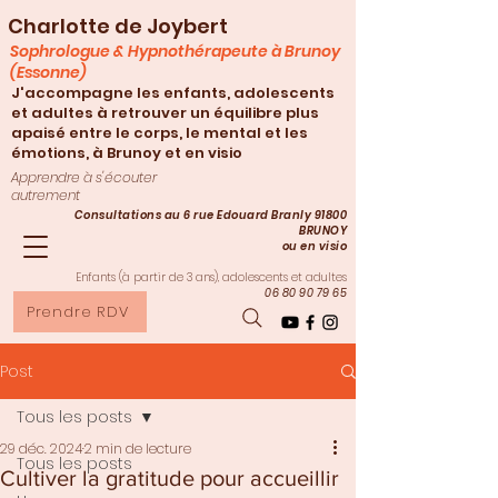
Charlotte de Joybert
Sophrologue & Hypnothérapeute à Brunoy
(Essonne)
J'accompagne les enfants, adolescents
et adultes à retrouver un équilibre plus
apaisé entre le corps, le mental et les
émotions, à Brunoy et en visio
Apprendre à s'écouter
autrement
Consultations au 6 rue Edouard Branly 91800
BRUNOY
ou en visio
Enfants (à partir de 3
ans), adolescents et adultes
06 80 90 79 65
Prendre RDV
Post
Tous les posts
29 déc. 2024
2 min de lecture
Tous les posts
Cultiver la gratitude pour accueillir