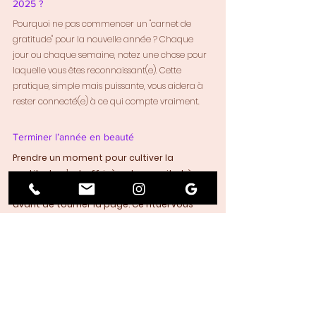
2025 ?
Pourquoi ne pas commencer un "carnet de 
gratitude" pour la nouvelle année ? Chaque 
jour ou chaque semaine, notez une chose pour 
laquelle vous êtes reconnaissant(e). Cette 
pratique, simple mais puissante, vous aidera à 
rester connecté(e) à ce qui compte vraiment.
Terminer l’année en beauté
Prendre un moment pour cultiver la 
gratitude, c’est offrir à votre esprit et à 
votre cœur un espace de calme et de joie 
avant de tourner la page. Ce rituel vous 
aidera à aborder 2025 avec un état 
d’esprit serein et confiant.
Prenez soin de vous et bonne fin d’année !
 ❤️