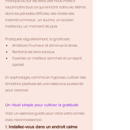
manque ou sur les défis, elle nous invite à 
reconnaître tout ce qui enrichit notre vie. Même 
dans les périodes difficiles, elle révèle des 
instants lumineux : un sourire, un soutien 
inattendu, un moment de paix.
Pratiquée régulièrement, la gratitude :
Améliore l’humeur et diminue le stress.
Renforce les liens sociaux.
Favorise un meilleur sommeil et un esprit 
apaisé.
En sophrologie, comme en hypnose, cultiver des 
émotions positives est une ressource puissante 
pour avancer.
Un rituel simple pour cultiver la gratitude
Voici un exercice guidé pour clore votre année 
avec reconnaissance :
1. 
Installez-vous dans un endroit calme