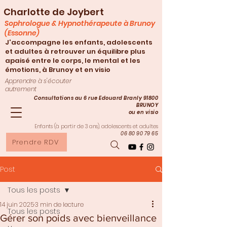
Charlotte de Joybert
Sophrologue & Hypnothérapeute à Brunoy
(Essonne)
J'accompagne les enfants, adolescents
et adultes à retrouver un équilibre plus
apaisé entre le corps, le mental et les
émotions, à Brunoy et en visio
Apprendre à s'écouter
autrement
Consultations au 6 rue Edouard Branly 91800
BRUNOY
ou en visio
Enfants (à partir de 3
ans), adolescents et adultes
06 80 90 79 65
Prendre RDV
Post
Tous les posts
14 juin 2025
3 min de lecture
Tous les posts
Gérer son poids avec bienveillance