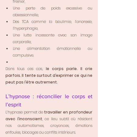
freiner,
Une perte de poids excessive ou 
obsessionnelle,
Des TCA comme la boulimie, l’anorexie, 
l’hyperphagie,
Une lutte incessante avec son image 
corporelle,
Une alimentation émotionnelle ou 
compulsive.
Dans tous ces cas, 
le corps parle. Il crie 
parfois. Il tente surtout d’exprimer ce qui ne 
peut pas l’être autrement.
L’hypnose : réconcilier le corps et 
l’esprit
L’hypnose permet de 
travailler en profondeur 
avec l’inconscient
, ce lieu subtil où résident 
nos automatismes, croyances, émotions 
enfouies, blocages ou conflits intérieurs.