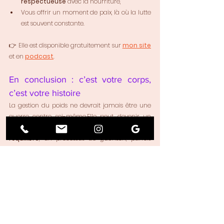
respectueuse
 avec la nourriture,
Vous offrir un moment de paix, là où la lutte 
est souvent constante.
👉 Elle est disponible gratuitement sur 
mon site
et en 
podcast
.
En conclusion : c’est votre corps, 
c’est votre histoire
La gestion du poids ne devrait jamais être une 
guerre contre soi-même.Elle peut devenir un 
acte de réconciliation, un retour à 
l’équilibre
, un processus de guérison, parfois 
profond, toujours unique.
Et vous n’avez pas à le faire seul(e).
L’hypnose, avec ses outils puissants et 
respectueux, peut vous accompagner sur ce 
chemin.Avec patience. Avec douceur. Avec 
bienveillance.
🎧 
Écouter la méditation « 
Retrouver une 