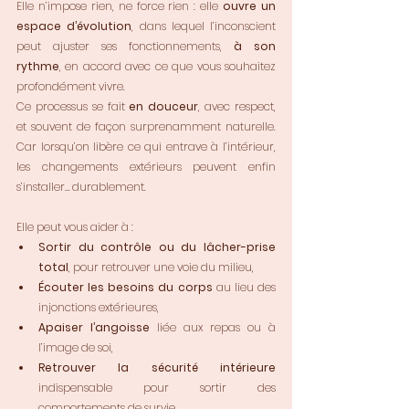
Elle n’impose rien, ne force rien : elle 
ouvre un 
espace d’évolution
, dans lequel l’inconscient 
peut ajuster ses fonctionnements, 
à son 
rythme
, en accord avec ce que vous souhaitez 
profondément vivre.
Ce processus se fait 
en douceur
, avec respect, 
et souvent de façon surprenamment naturelle. 
Car lorsqu’on libère ce qui entrave à l’intérieur, 
les changements extérieurs peuvent enfin 
s’installer… durablement.
Elle peut vous aider à :
Sortir du contrôle ou du lâcher-prise 
total
, pour retrouver une voie du milieu,
Écouter les besoins du corps
 au lieu des 
injonctions extérieures,
Apaiser l’angoisse
 liée aux repas ou à 
l’image de soi,
Retrouver la sécurité intérieure
indispensable pour sortir des 
comportements de survie,