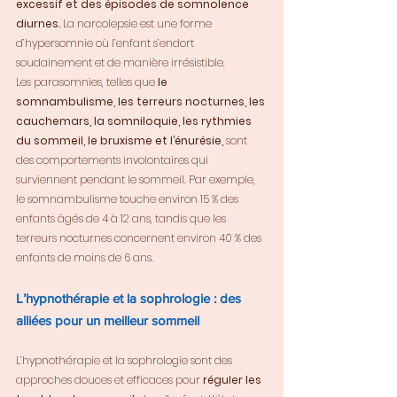
excessif et des épisodes de somnolence 
diurnes.
 La narcolepsie est une forme 
d’hypersomnie où l’enfant s’endort 
soudainement et de manière irrésistible.
Les parasomnies, telles que 
le 
somnambulisme, les terreurs nocturnes, les 
cauchemars, la somniloquie, les rythmies 
du sommeil, le bruxisme et l’énurésie,
 sont 
des comportements involontaires qui 
surviennent pendant le sommeil. Par exemple, 
le somnambulisme touche environ 15 % des 
enfants âgés de 4 à 12 ans, tandis que les 
terreurs nocturnes concernent environ 40 % des 
enfants de moins de 6 ans.
L’hypnothérapie et la sophrologie : des 
alliées pour un meilleur sommeil
L’hypnothérapie et la sophrologie sont des 
approches douces et efficaces pour 
réguler les 