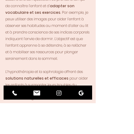
de connaître l’enfant et d’
adapter son 
vocabulaire et ses exercices
. Par exemple, je 
peux utiliser des images pour aider l’enfant à 
observer ses habitudes au moment d’aller au lit 
et à prendre conscience de ses indices corporels 
indiquant l’envie de dormir. L’objectif est que 
l’enfant apprenne à se détendre, à se relâcher 
et à mobiliser ses ressources pour plonger 
sereinement dans le sommeil.
L’hypnothérapie et la sophrologie offrent des 
solutions naturelles et efficaces
 pour aider 
les enfants à surmonter leurs troubles du 
sommeil. En se connectant à leur potentiel 
créatif et en régulant leurs émotions, ils 
peuvent retrouver un 
sommeil paisible et 
réparateur
, améliorant ainsi leur quotidien et 
leur bien-être général.