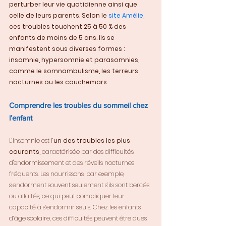
perturber leur vie quotidienne ainsi que 
celle de leurs parents. Selon le 
site Amélie
, 
ces troubles touchent 25 à 50 % des 
enfants de moins de 5 ans. Ils se 
manifestent sous diverses formes : 
insomnie, hypersomnie et parasomnies, 
comme le somnambulisme, les terreurs 
nocturnes ou les cauchemars.
Comprendre les troubles du sommeil chez 
l’enfant
L’insomnie est l’
un des troubles les plus 
courants,
 caractérisée par des difficultés 
d'endormissement et des réveils nocturnes 
fréquents. Les nourrissons, par exemple, 
s’endorment souvent seulement s’ils sont bercés 
ou allaités, ce qui peut compliquer leur 
capacité à s’endormir seuls. Chez les enfants 
d’âge scolaire, ces difficultés peuvent être dues 