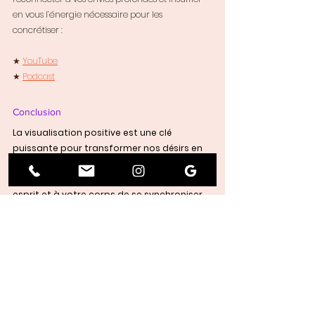
en vous l’énergie nécessaire pour les 
concrétiser :
★ 
YouTube
★ 
Podcast
Conclusion
La visualisation positive est une clé 
puissante pour transformer nos désirs en 
réalité. En cultivant cette pratique 
régulièrement, vous permettez à votre 
esprit et à votre corps de se synchroniser 
avec vos aspirations profondes. 
Alors, prêt(e) à créer la vie qui vous inspire ?
Je suis Charlotte de Joybert, 
Hypnothérapeute et Sophrologue, 