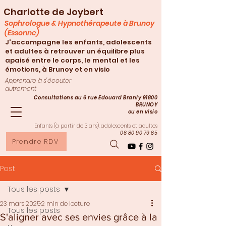
Charlotte de Joybert
Sophrologue & Hypnothérapeute à Brunoy
(Essonne)
J'accompagne les enfants, adolescents
et adultes à retrouver un équilibre plus
apaisé entre le corps, le mental et les
émotions, à Brunoy et en visio
Apprendre à s'écouter
autrement
Consultations au 6 rue Edouard Branly 91800
BRUNOY
ou en visio
Enfants (à partir de 3
ans), adolescents et adultes
06 80 90 79 65
Prendre RDV
Post
Tous les posts
23 mars 2025
2 min de lecture
Tous les posts
S'aligner avec ses envies grâce à la