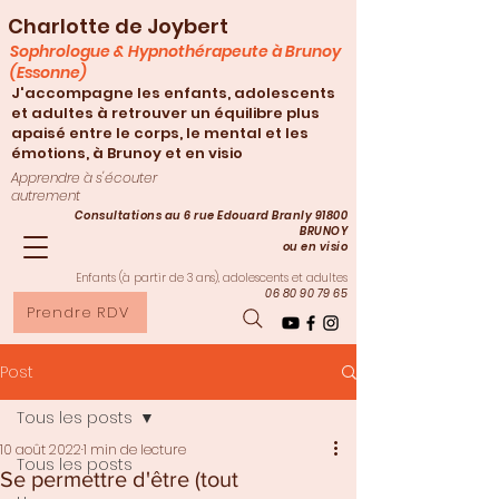
Charlotte de Joybert
Sophrologue & Hypnothérapeute à Brunoy
(Essonne)
J'accompagne les enfants, adolescents
et adultes à retrouver un équilibre plus
apaisé entre le corps, le mental et les
émotions, à Brunoy et en visio
Apprendre à s'écouter
autrement
Consultations au 6 rue Edouard Branly 91800
BRUNOY
ou en visio
Enfants (à partir de 3
ans), adolescents et adultes
06 80 90 79 65
Prendre RDV
Post
Tous les posts
10 août 2022
1 min de lecture
Tous les posts
Se permettre d'être (tout