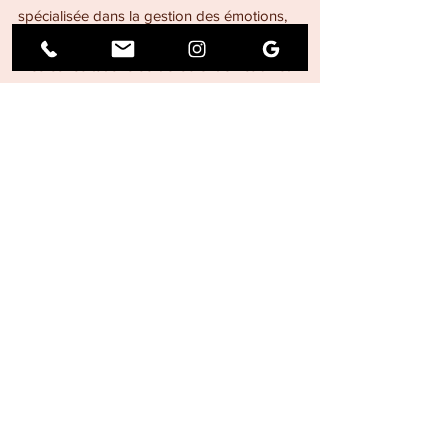
spécialisée dans la gestion des émotions, 
la gestion du poids et l'arrêt du tabac.
Mes consultations se déroulent en cabinet 
au 6 rue Édouard Branly 91800 BRUNOY 
ou en visio.
Vous souhaitez en savoir plus sur :
mes spécialités
qui je suis
Vous voulez en savoir plus, 
contactez-moi
Vous souhaitez 
prendre rendez-vous
Voir tout
Posts récents