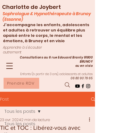
Charlotte de Joybert
Sophrologue & Hypnothérapeute à Brunoy
(Essonne)
J'accompagne les enfants, adolescents
et adultes à retrouver un équilibre plus
apaisé entre le corps, le mental et les
émotions, à Brunoy et en visio
Apprendre à s'écouter
autrement
Consultations au 6 rue Edouard Branly 91800
BRUNOY
ou en visio
Enfants (à partir de 3
ans), adolescents et adultes
06 80 90 79 65
Prendre RDV
Post
Tous les posts
23 avr. 2024
2 min de lecture
Tous les posts
TIC et TOC : Libérez-vous avec