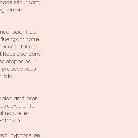
pace sécurisant,
mpagnement
inconscient, où
fluençant notre
ser cet état de
t. Nous abordons
res étapes pour
us propose vous
t à la
obies, améliorer
us de sérénité.
t naturel et
tre vie.
vec l'hypnose, en