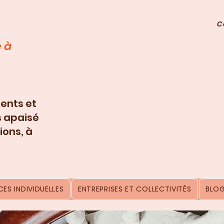
C
 à
ents et
s apaisé
ions, à
ES INDIVIDUELLES
ENTREPRISES ET COLLECTIVITÉS
BLO