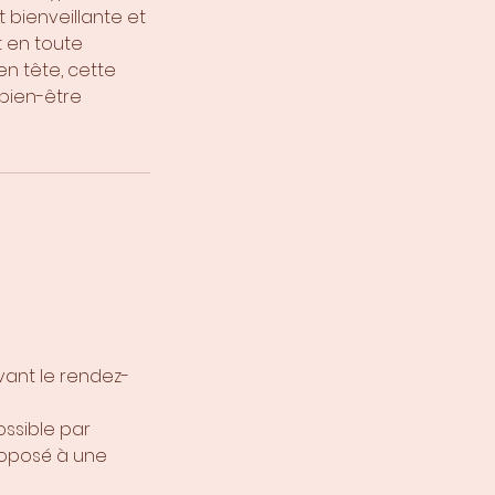
t bienveillante et
 en toute
en tête, cette
bien-être
vant le rendez-
ssible par
roposé à une