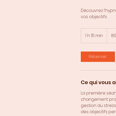
Découvrez l'hypn
vos objectifs.
80
euros
1 h 15 min
1
80
1
5
m
Réserver
i
n
Ce qui vous 
La première séan
changement profo
gestion du stress
des objectifs pe