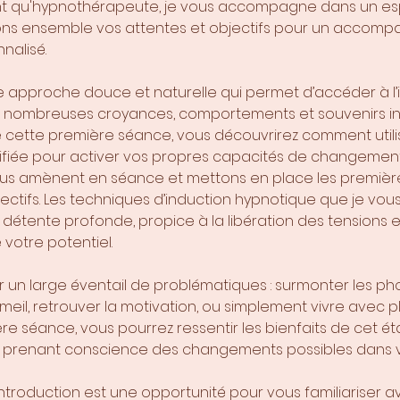
tant qu'hypnothérapeute, je vous accompagne dans un es
sons ensemble vos attentes et objectifs pour un acco
nalisé.
e approche douce et naturelle qui permet d’accéder à l’
e nombreuses croyances, comportements et souvenirs in
de cette première séance, vous découvrirez comment utili
fiée pour activer vos propres capacités de changemen
vous amènent en séance et mettons en place les premiè
jectifs. Les techniques d’induction hypnotique que je vo
détente profonde, propice à la libération des tensions e
votre potentiel.
r un large éventail de problématiques : surmonter les ph
meil, retrouver la motivation, ou simplement vivre avec pl
e séance, vous pourrez ressentir les bienfaits de cet éta
n prenant conscience des changements possibles dans vo
ntroduction est une opportunité pour vous familiariser a