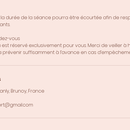
, la durée de la séance pourra être écourtée afin de res
ants.
dez-vous
st réservé exclusivement pour vous. Merci de veiller à 
à prévenir suffisamment à l’avance en cas d’empêcheme
s
anly, Brunoy, France
ert@gmail.com