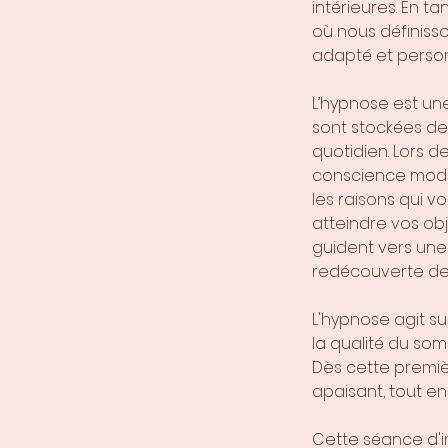
intérieures. En 
où nous définis
adapté et person
L’hypnose est un
sont stockées d
quotidien. Lors 
conscience modi
les raisons qui 
atteindre vos ob
guident vers une 
redécouverte de 
L'hypnose agit su
la qualité du som
Dès cette premièr
apaisant, tout e
Cette séance d'i