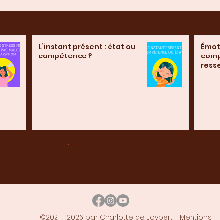
L’instant présent : état ou
Émoti
compétence ?
comp
resse
se co
1
2
3
4
5
©2021 - 2026 par Charlotte de Joybert -
Mentions