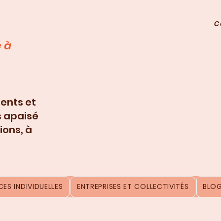
C
 à
ents et
s apaisé
ions, à
ES INDIVIDUELLES
ENTREPRISES ET COLLECTIVITÉS
BLO