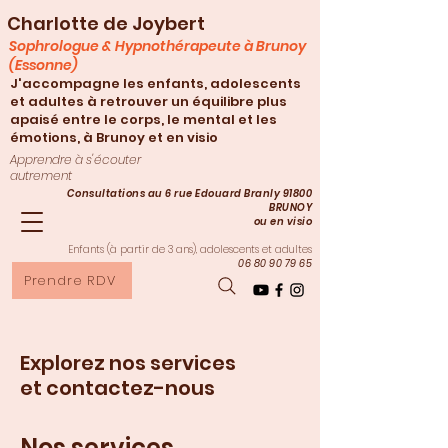
Charlotte de Joybert
Sophrologue & Hypnothérapeute à Brunoy
(Essonne)
J'accompagne les enfants, adolescents
et adultes à retrouver un équilibre plus
apaisé entre le corps, le mental et les
émotions, à Brunoy et en visio
Apprendre à s'écouter
autrement
Consultations au 6 rue Edouard Branly 91800
BRUNOY
ou en visio
Enfants (à partir de 3
ans), adolescents et adultes
06 80 90 79 65
Prendre RDV
Explorez nos services
et contactez-nous
Nos services