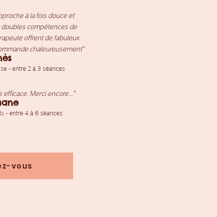
approche à la fois douce et
es doubles compétences de
apeute offrent de fabuleux
ommande chaleureusement
"
nès
se - entre 2 à 3 séances
ès efficace. Merci encore…
"
hane
s - entre 4 à 6 séances
ez-vous