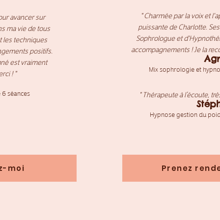
" C
harmée par la voix et l'
pour avancer sur
puissante de Charlotte. S
s ma vie de tous
Sophrologue et d'Hypnothér
t les techniques
accompagnements ! Je la
rec
ngements positifs.
Ag
gné est vraiment
Mix sophrologie et hypno
ci ! "
e 6 séances
" Thérapeute à l’écoute, tr
Stép
Hypnose gestion du poid
z-moi
Prenez rend