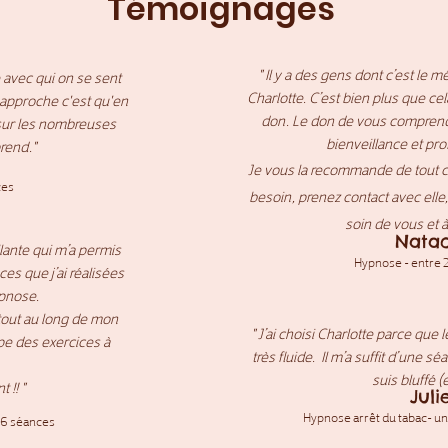
Témoignages
" Il y a des gens dont c’est le m
 avec qui on se sent
Charlotte. C’est bien plus que cel
n approche c'est qu'en
don. Le don de vous comprendr
sur les nombreuses
bienveillance et pr
rend."
Je vous la recommande de tout co
ces
besoin, prenez contact avec elle
soin de vous et à
Nata
llante qui m’a permis
Hypnose - entre 2
ces que j’ai réalisées
ypnose.
e tout au long de mon
" J’ai choisi Charlotte parce que 
e des exercices à
très fluide.
Il m’a suffit d’une sé
suis bluffé (et 
!! "
Juli
Hypnose arrêt du tabac- une
 6 séances