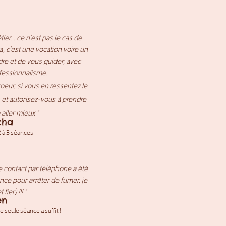
étier… ce n’est pas le cas de
a, c’est une vocation voire un
e et de vous guider, avec
ofessionnalisme.
eur, si vous en ressentez le
, et autorisez-vous à prendre
 aller mieux "
cha
 à 3 séances
le contact par téléphone a été
ance pour arrêter de fumer, je
fier) !!! "
en
 seule séance a suffit !