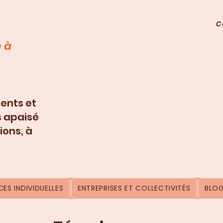
C
 à
ents et
s apaisé
ions, à
ES INDIVIDUELLES
ENTREPRISES ET COLLECTIVITÉS
BLO