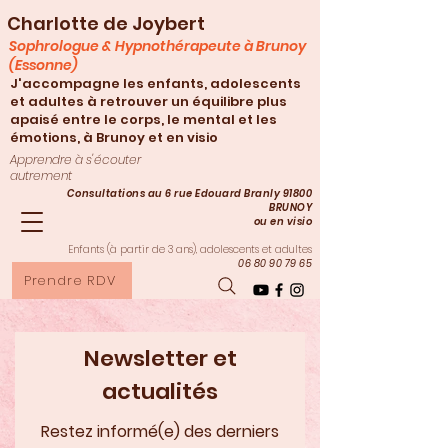
Charlotte de Joybert
Sophrologue & Hypnothérapeute à Brunoy
(Essonne)
J'accompagne les enfants, adolescents
et adultes à retrouver un équilibre plus
apaisé entre le corps, le mental et les
émotions, à Brunoy et en visio
Apprendre à s'écouter
autrement
Consultations au 6 rue Edouard Branly 91800
BRUNOY
ou en visio
Enfants (à partir de 3
ans), adolescents et adultes
06 80 90 79 65
Prendre RDV
Newsletter et
actualités
Restez informé(e) des derniers