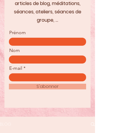
articles de blog, méditations,
séances, ateliers, séances de
groupe, ...
Prénom
Nom
E-mail
S'abonner
BLOG