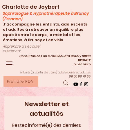
Charlotte de Joybert
Sophrologue & Hypnothérapeute à Brunoy
(Essonne)
J'accompagne les enfants, adolescents
et adultes à retrouver un équilibre plus
apaisé entre le corps, le mental et les
émotions, à Brunoy et en visio
Apprendre à s'écouter
autrement
Consultations au 6 rue Edouard Branly 91800
BRUNOY
ou en visio
Enfants (à partir de 3
ans), adolescents et adultes
06 80 90 79 65
Prendre RDV
Newsletter et
actualités
Restez informé(e) des derniers