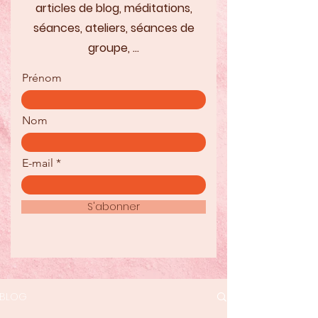
articles de blog, méditations,
séances, ateliers, séances de
groupe, ...
Prénom
Nom
E-mail
S'abonner
BLOG