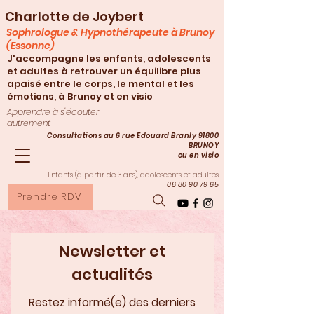
Charlotte de Joybert
Sophrologue & Hypnothérapeute à Brunoy
(Essonne)
J'accompagne les enfants, adolescents
et adultes à retrouver un équilibre plus
apaisé entre le corps, le mental et les
émotions, à Brunoy et en visio
Apprendre à s'écouter
autrement
Consultations au 6 rue Edouard Branly 91800
BRUNOY
ou en visio
Enfants (à partir de 3
ans), adolescents et adultes
06 80 90 79 65
Prendre RDV
Newsletter et
actualités
Restez informé(e) des derniers