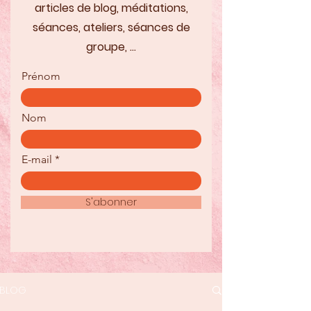
articles de blog, méditations,
séances, ateliers, séances de
groupe, ...
Prénom
Nom
E-mail
S'abonner
BLOG