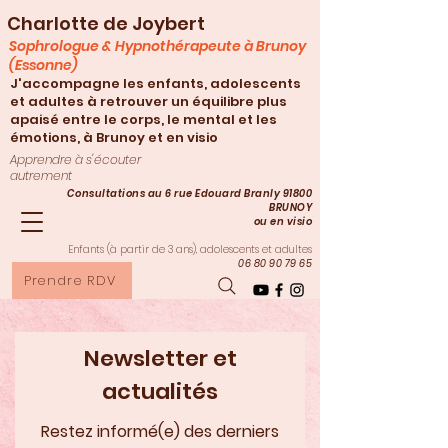
Charlotte de Joybert
Sophrologue & Hypnothérapeute à Brunoy
(Essonne)
J'accompagne les enfants, adolescents
et adultes à retrouver un équilibre plus
apaisé entre le corps, le mental et les
émotions, à Brunoy et en visio
Apprendre à s'écouter
autrement
Consultations au 6 rue Edouard Branly 91800
BRUNOY
ou en visio
Enfants (à partir de 3
ans), adolescents et adultes
06 80 90 79 65
Prendre RDV
Newsletter et
actualités
Restez informé(e) des derniers