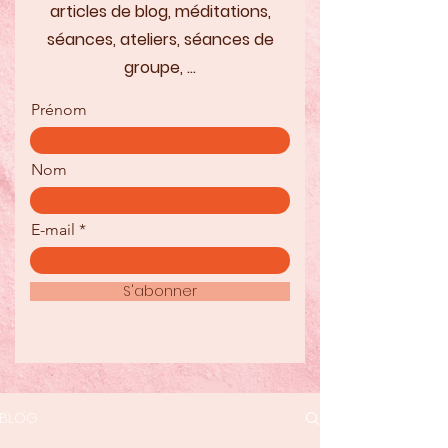
articles de blog, méditations,
séances, ateliers, séances de
groupe, ...
Prénom
Nom
E-mail
S'abonner
BLOG