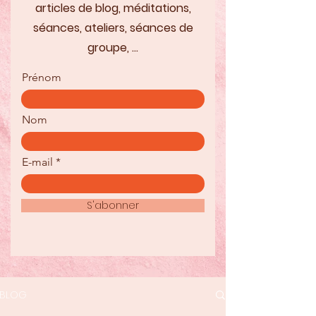
articles de blog, méditations,
séances, ateliers, séances de
groupe, ...
Prénom
Nom
E-mail
S'abonner
BLOG