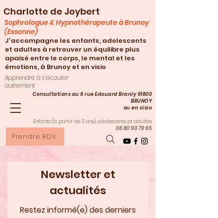
Charlotte de Joybert
Sophrologue & Hypnothérapeute à Brunoy
(Essonne)
J'accompagne les enfants, adolescents
et adultes à retrouver un équilibre plus
apaisé entre le corps, le mental et les
émotions, à Brunoy et en visio
Apprendre à s'écouter
autrement
Consultations au 6 rue Edouard Branly 91800
BRUNOY
ou en visio
Enfants (à partir de 3
ans), adolescents et adultes
06 80 90 79 65
Prendre RDV
Newsletter et
actualités
Restez informé(e) des derniers