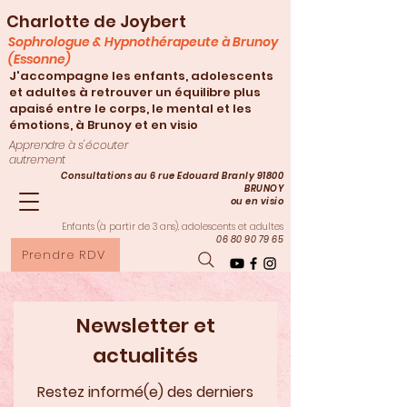
Charlotte de Joybert
Sophrologue & Hypnothérapeute à Brunoy
(Essonne)
J'accompagne les enfants, adolescents
et adultes à retrouver un équilibre plus
apaisé entre le corps, le mental et les
émotions, à Brunoy et en visio
Apprendre à s'écouter
autrement
Consultations au 6 rue Edouard Branly 91800
BRUNOY
ou en visio
Enfants (à partir de 3
ans), adolescents et adultes
06 80 90 79 65
Prendre RDV
Newsletter et
actualités
Restez informé(e) des derniers