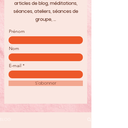
articles de blog, méditations,
séances, ateliers, séances de
groupe, ...
Prénom
Nom
E-mail
S'abonner
BLOG