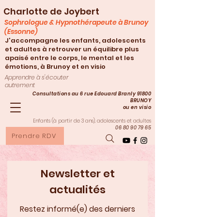
Charlotte de Joybert
Sophrologue & Hypnothérapeute à Brunoy
(Essonne)
J'accompagne les enfants, adolescents
et adultes à retrouver un équilibre plus
apaisé entre le corps, le mental et les
émotions, à Brunoy et en visio
Apprendre à s'écouter
autrement
Consultations au 6 rue Edouard Branly 91800
BRUNOY
ou en visio
Enfants (à partir de 3
ans), adolescents et adultes
06 80 90 79 65
Prendre RDV
Newsletter et
actualités
Restez informé(e) des derniers