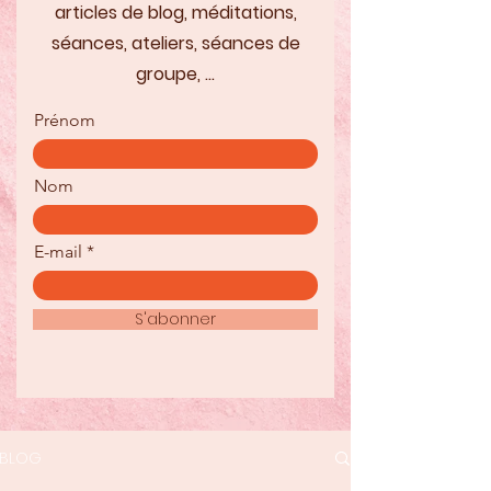
articles de blog, méditations,
séances, ateliers, séances de
groupe, ...
Prénom
Nom
E-mail
S'abonner
BLOG