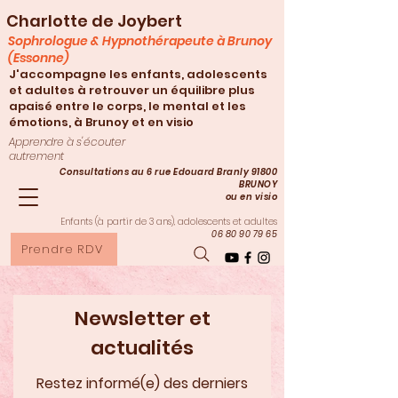
Charlotte de Joybert
Sophrologue & Hypnothérapeute à Brunoy
(Essonne)
J'accompagne les enfants, adolescents
et adultes à retrouver un équilibre plus
apaisé entre le corps, le mental et les
émotions, à Brunoy et en visio
Apprendre à s'écouter
autrement
Consultations au 6 rue Edouard Branly 91800
BRUNOY
ou en visio
Enfants (à partir de 3
ans), adolescents et adultes
06 80 90 79 65
Prendre RDV
Newsletter et
actualités
Restez informé(e) des derniers