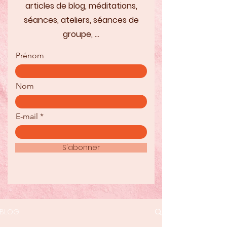
articles de blog, méditations,
séances, ateliers, séances de
groupe, ...
Prénom
Nom
E-mail
S'abonner
BLOG