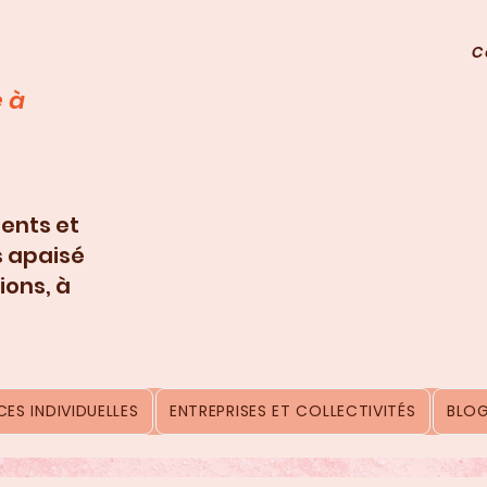
C
 à
ents et
s apaisé
ions, à
ES INDIVIDUELLES
ENTREPRISES ET COLLECTIVITÉS
BLO