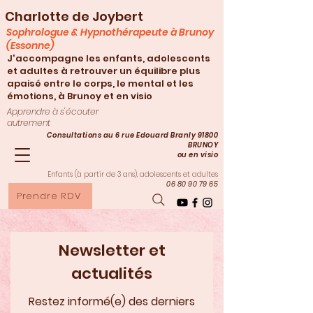
Charlotte de Joybert
Sophrologue & Hypnothérapeute à Brunoy
(Essonne)
J'accompagne les enfants, adolescents
et adultes à retrouver un équilibre plus
apaisé entre le corps, le mental et les
émotions, à Brunoy et en visio
Apprendre à s'écouter
autrement
Consultations au 6 rue Edouard Branly 91800
BRUNOY
ou en visio
Enfants (à partir de 3
ans), adolescents et adultes
06 80 90 79 65
Prendre RDV
Newsletter et
actualités
Restez informé(e) des derniers