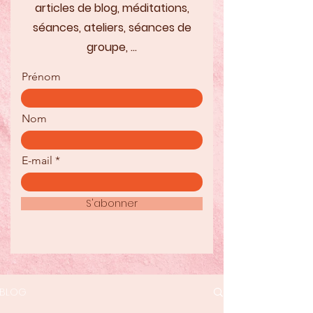
articles de blog, méditations,
séances, ateliers, séances de
groupe, ...
Prénom
Nom
E-mail
S'abonner
BLOG