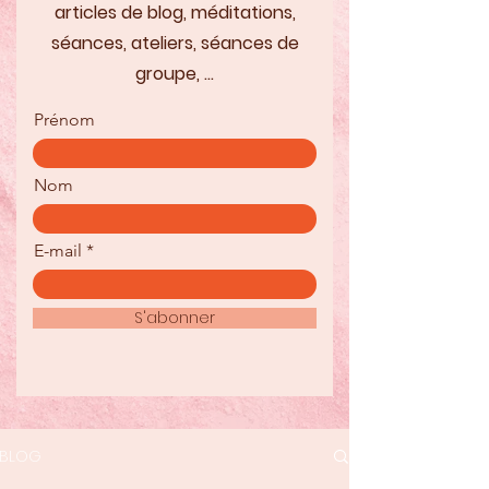
articles de blog, méditations,
séances, ateliers, séances de
groupe, ...
Prénom
Nom
E-mail
S'abonner
BLOG