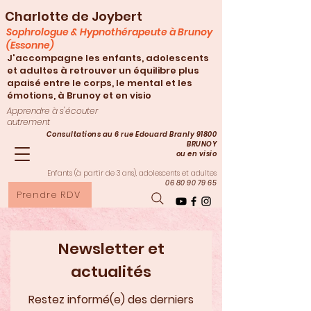
Charlotte de Joybert
Sophrologue & Hypnothérapeute à Brunoy
(Essonne)
J'accompagne les enfants, adolescents
et adultes à retrouver un équilibre plus
apaisé entre le corps, le mental et les
émotions, à Brunoy et en visio
Apprendre à s'écouter
autrement
Consultations au 6 rue Edouard Branly 91800
BRUNOY
ou en visio
Enfants (à partir de 3
ans), adolescents et adultes
06 80 90 79 65
Prendre RDV
Newsletter et
actualités
Restez informé(e) des derniers