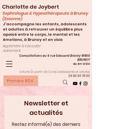
Charlotte de Joybert
Sophrologue & Hypnothérapeute à Brunoy
(Essonne)
J'accompagne les enfants, adolescents
et adultes à retrouver un équilibre plus
apaisé entre le corps, le mental et les
émotions, à Brunoy et en visio
Apprendre à s'écouter
autrement
Consultations au 6 rue Edouard Branly 91800
BRUNOY
ou en visio
Enfants (à partir de 3
ans), adolescents et adultes
06 80 90 79 65
Prendre RDV
Newsletter et
actualités
Restez informé(e) des derniers