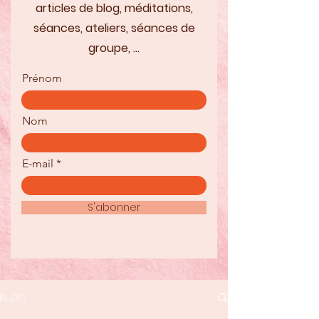
articles de blog, méditations,
séances, ateliers, séances de
groupe, ...
Prénom
Nom
E-mail
S'abonner
BLOG