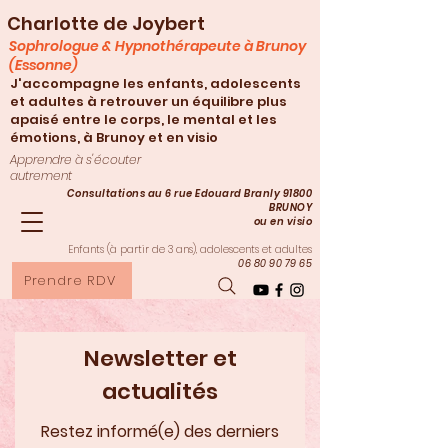
Charlotte de Joybert
Sophrologue & Hypnothérapeute à Brunoy
(Essonne)
J'accompagne les enfants, adolescents
et adultes à retrouver un équilibre plus
apaisé entre le corps, le mental et les
émotions, à Brunoy et en visio
Apprendre à s'écouter
autrement
Consultations au 6 rue Edouard Branly 91800
BRUNOY
ou en visio
Enfants (à partir de 3
ans), adolescents et adultes
06 80 90 79 65
Prendre RDV
Newsletter et
actualités
Restez informé(e) des derniers