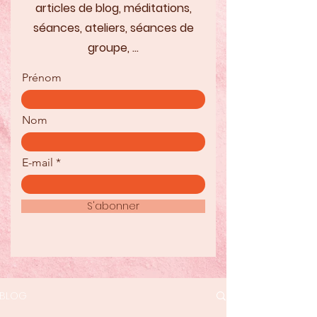
articles de blog, méditations,
séances, ateliers, séances de
groupe, ...
Prénom
Nom
E-mail
S'abonner
BLOG