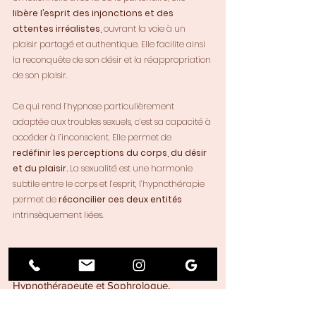
libère l’esprit des injonctions et des 
attentes irréalistes, 
ouvrant la voie à un 
plaisir partagé et authentique. Elle facilite ainsi 
la reconquête de son désir et la réappropriation 
de son plaisir.
Ce qui rend l’hypnose particulièrement 
adaptée aux troubles sexuels, c’est sa capacité à 
accéder à l’inconscient. Elle permet de 
redéfinir les perceptions du corps, du désir 
et du plaisir. 
La sexualité est une harmonie 
subtile entre le corps et l’esprit, l’hypnothérapie 
permet de 
réconcilier ces deux entités
intrinsèquement liées.
Je suis Charlotte de Joybert, 
Hypnothérapeute et Sophrologue, 
spécialisée dans la gestion des émotions, 