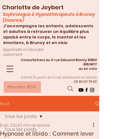
Charlotte de Joybert
Sophrologue & Hypnothérapeute à Brunoy
(Essonne)
J'accompagne les enfants, adolescents
et adultes à retrouver un équilibre plus
apaisé entre le corps, le mental et les
émotions, à Brunoy et en visio
Apprendre à s'écouter
autrement
Consultations au 6 rue Edouard Branly 91800
BRUNOY
ou en visio
Enfants (à partir de 3
ans), adolescents et adultes
06 80 90 79 65
Prendre RDV
Post
Tous les posts
8 oct. 2024
2 min de lecture
Tous les posts
Hypnose et libido : Comment lever