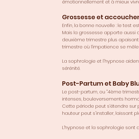
émotionnellement et à mieux vivr
Grossesse et accouch
Enfin, la bonne nouvelle : le test est
Mais la grossesse apporte aussi d
deuxième trimestre plus apaisant 
trimestre où l’impatience se mêle 
La sophrologie et l'hypnose aide
sérénité.
Post-Partum et Baby Bl
Le post-partum, ou "4ème trimest
intenses, bouleversements hormo
Cette période peut s’étendre sur p
hauteur peut s'installer, laissant
L’hypnose et la sophrologie sont 