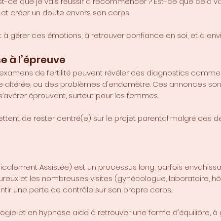
: "Est-ce que je vais réussir à recommencer ? Est-ce que cela 
t et créer un doute envers son corps.
 à gérer ces émotions, à retrouver confiance en soi, et à envi
se à l’épreuve
s examens de fertilité peuvent révéler des diagnostics comme
e altérée, ou des problèmes d'endomètre. Ces annonces sont 
 s’avérer éprouvant, surtout pour les femmes.
tent de rester centré(e) sur le projet parental malgré ces déf
icalement Assistée) est un processus long, parfois envahiss
ureux et les nombreuses visites (gynécologue, laboratoire, hôp
tir une perte de contrôle sur son propre corps.
 et en hypnose aide à retrouver une forme d'équilibre, à g