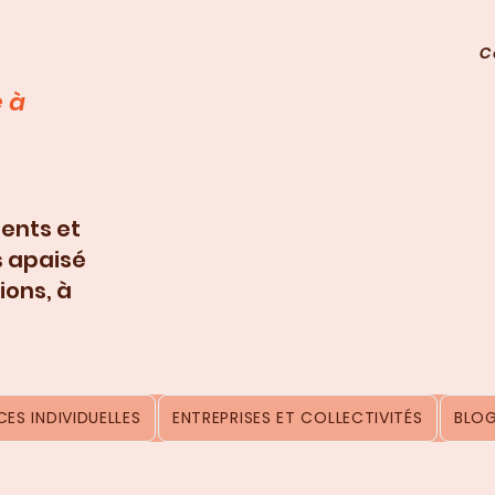
C
 à
ents et
s apaisé
ions, à
ES INDIVIDUELLES
ENTREPRISES ET COLLECTIVITÉS
BLO