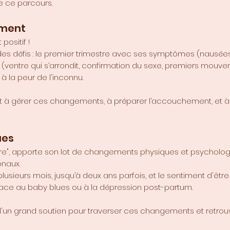
e ce parcours.
ement
 positif !
es défis : le premier trimestre avec ses symptômes (nausées, 
(ventre qui s’arrondit, confirmation du sexe, premiers mouve
à la peur de l'inconnu.
nt à gérer ces changements, à préparer l’accouchement, et à
ues
re", apporte son lot de changements physiques et psychologi
naux.
lusieurs mois, jusqu’à deux ans parfois, et le sentiment d'êt
 place au baby blues ou à la dépression post-partum.
d'un grand soutien pour traverser ces changements et retrouv