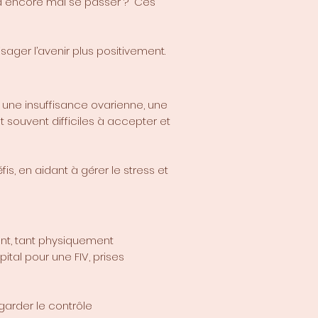
va encore mal se passer ?" Ces
sager l’avenir plus positivement.
 une insuffisance ovarienne, une
souvent difficiles à accepter et
is, en aidant à gérer le stress et
ant, tant physiquement
ital pour une FIV, prises
arder le contrôle