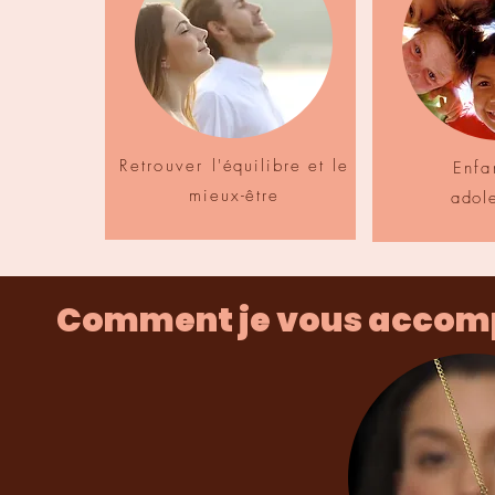
Retrouver
l'équilibre et le
Enfa
mieux-être
adol
Comment je vous acco