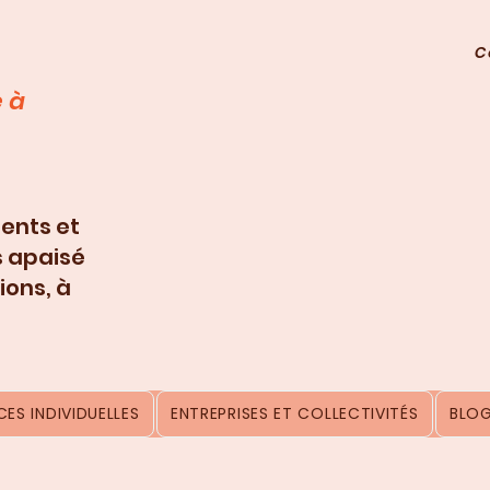
C
 à
ents et
s apaisé
ions, à
ES INDIVIDUELLES
ENTREPRISES ET COLLECTIVITÉS
BLO