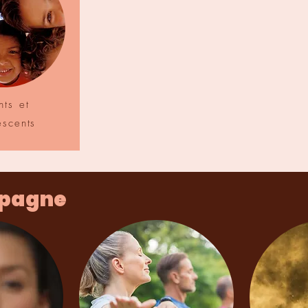
nts et
escents
mpagne