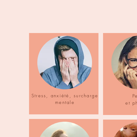
Stress, anxiété, surcharge
P
mentale
et p