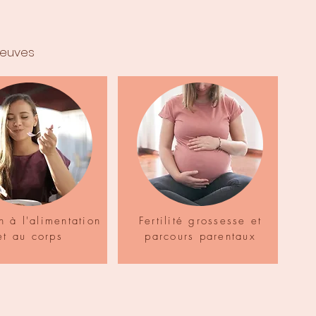
preuves
n à l'alimentation
Fertilité grossesse et
et au corps
parcours parentaux