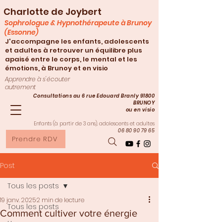
Charlotte de Joybert
Sophrologue & Hypnothérapeute à Brunoy
(Essonne)
J'accompagne les enfants, adolescents
et adultes à retrouver un équilibre plus
apaisé entre le corps, le mental et les
émotions, à Brunoy et en visio
Apprendre à s'écouter
autrement
Consultations au 6 rue Edouard Branly 91800
BRUNOY
ou en visio
Enfants (à partir de 3
ans), adolescents et adultes
06 80 90 79 65
Prendre RDV
Post
Tous les posts
19 janv. 2025
2 min de lecture
Tous les posts
Comment cultiver votre énergie