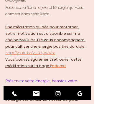
vos objectifs. 
Ressentez la fierté, la joie, et l'énergie qui vous 
animent dans cette vision.
Une méditation guidée pour renforcer 
votre motivation est disponible sur ma 
chaîne YouTube. Elle vous accompagnera 
pour cultiver une énergie positive durable
 : 
https://youtu.be/y_JA6jYwWos
Vous pouvez également retrouver cette 
méditation sur la page 
Podcast
Préservez votre énergie, boostez votre 
motivation
L’énergie est un élément essentiel pour 
rester motivé. 
En adoptant ces pratiques simples au 
quotidien, vous aurez toutes les clés pour 
continuer à avancer sereinement vers vos 
objectifs.