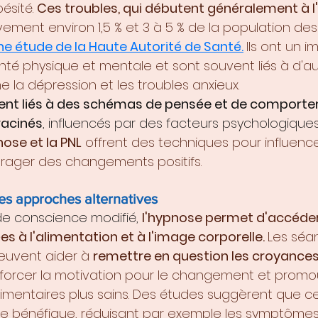
sité. 
Ces troubles, qui débutent généralement à 
ment environ 1,5 % et 3 à 5 % de la population des 
ne étude de la Haute Autorité de Santé.
Ils ont un i
 santé physique et mentale et sont souvent liés à d'au
la dépression et les troubles anxieux.  
ent liés à des schémas de pensée et de comport
acinés
, influencés par des facteurs psychologiques
nose et la PNL
 offrent des techniques pour influenc
ager des changements positifs.
es approches alternatives
de conscience modifié,
l'hypnose permet d'accéder
s à l'alimentation et à l'image corporelle. 
Les séa
euvent aider à 
remettre en question les croyances
nforcer la motivation pour le changement et promo
mentaires plus sains. Des études suggèrent que ce
e bénéfique, réduisant par exemple les symptômes 