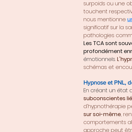
surpoids ou une obé
touchent respective
nous mentionne 
u
significatif sur la
pathologies comme 
Les TCA sont souv
profondément enr
émotionnels. 
L'hyp
schémas et encour
Hypnose et PNL, d
En créant un état 
subconscientes liée
d'hypnothérapie p
sur soi-même
, re
comportements ali
approche peut êtr