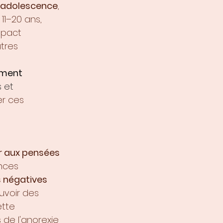
l'adolescence
, 
11–20 ans, 
mpact 
tres 
ement 
 et 
er ces 
 aux pensées 
nces 
 négatives 
uvoir des 
tte 
de l'anorexie 