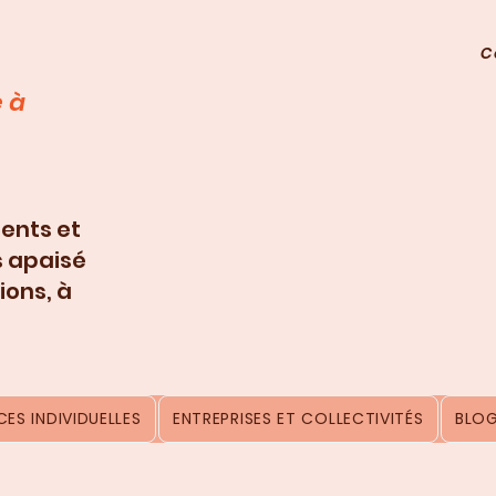
C
 à
ents et
s apaisé
ions, à
ES INDIVIDUELLES
ENTREPRISES ET COLLECTIVITÉS
BLO