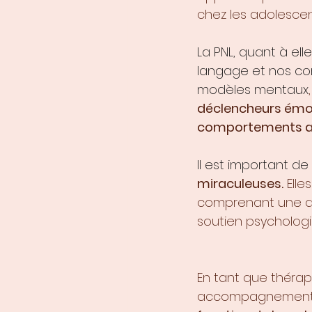
chez les adolescen
La PNL, quant à el
langage et nos com
modèles mentaux
,
déclencheurs émot
comportements al
Il est important de
miraculeuses.
 Ell
comprenant une ali
soutien psychologi
En tant que thérap
accompagnement p