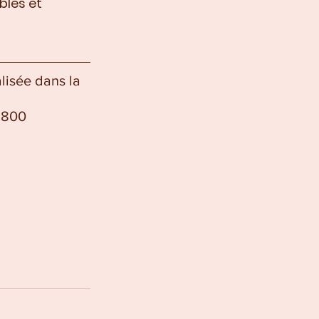
bles et 
lisée dans la 
1800 