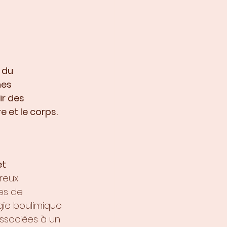
 du 
es 
r des 
 et le corps. 
t 
reux 
es de 
ie boulimique 
ssociées à un 