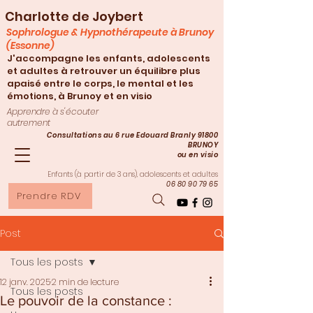
Charlotte de Joybert
Sophrologue & Hypnothérapeute à Brunoy
(Essonne)
J'accompagne les enfants, adolescents
et adultes à retrouver un équilibre plus
apaisé entre le corps, le mental et les
émotions, à Brunoy et en visio
Apprendre à s'écouter
autrement
Consultations au 6 rue Edouard Branly 91800
BRUNOY
ou en visio
Enfants (à partir de 3
ans), adolescents et adultes
06 80 90 79 65
Prendre RDV
Post
Tous les posts
12 janv. 2025
2 min de lecture
Tous les posts
Le pouvoir de la constance :