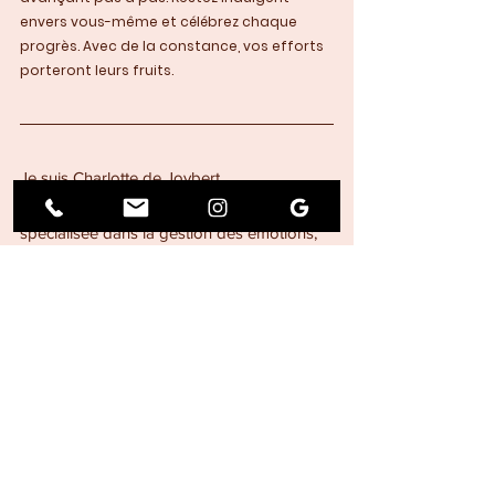
envers vous-même et célébrez chaque 
progrès. Avec de la constance, vos efforts 
porteront leurs fruits.
Je suis Charlotte de Joybert, 
Hypnothérapeute et Sophrologue, 
spécialisée dans la gestion des émotions, 
la gestion du poids et l'arrêt du tabac.
Mes consultations se déroulent en cabinet 
au 6 rue Édouard Branly 91800 BRUNOY 
ou en visio.
Vous souhaitez en savoir plus sur :
mes spécialités
qui je suis