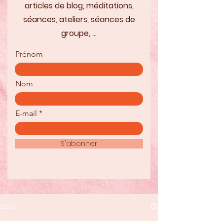
articles de blog, méditations,
séances, ateliers, séances de
groupe, ...
Prénom
Nom
E-mail
S'abonner
BLOG