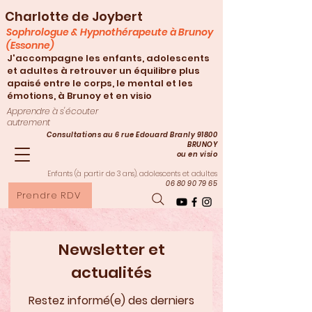
Charlotte de Joybert
Sophrologue & Hypnothérapeute à Brunoy
(Essonne)
J'accompagne les enfants, adolescents
et adultes à retrouver un équilibre plus
apaisé entre le corps, le mental et les
émotions, à Brunoy et en visio
Apprendre à s'écouter
autrement
Consultations au 6 rue Edouard Branly 91800
BRUNOY
ou en visio
Enfants (à partir de 3
ans), adolescents et adultes
06 80 90 79 65
Prendre RDV
Newsletter et
actualités
Restez informé(e) des derniers