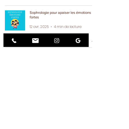
Sophrologie pour apaiser les émotions
fortes
12 avr. 2025
4 min de lecture
Comprendre et accepter ses émotions : la
clé du bien-être
6 avr. 2025
3 min de lecture
Comment retrouver de l’énergie avec des
exercices de respiration ?
2 mars 2025
3 min de lecture