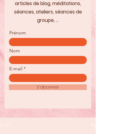
articles de blog, méditations,
séances, ateliers, séances de
groupe, ...
Prénom
Nom
E-mail
S'abonner
BLOG