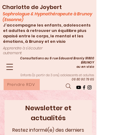
Charlotte de Joybert
Sophrologue & Hypnothérapeute à Brunoy
(Essonne)
J'accompagne les enfants, adolescents
et adultes à retrouver un équilibre plus
apaisé entre le corps, le mental et les
émotions, à Brunoy et en visio
Apprendre à s'écouter
autrement
Consultations au 6 rue Edouard Branly 91800
BRUNOY
ou en visio
Enfants (à partir de 3
ans), adolescents et adultes
06 80 90 79 65
Prendre RDV
Newsletter et
actualités
Restez informé(e) des derniers