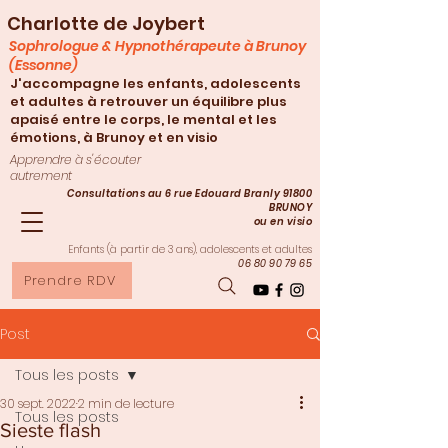
Charlotte de Joybert
Sophrologue & Hypnothérapeute à Brunoy
(Essonne)
J'accompagne les enfants, adolescents
et adultes à retrouver un équilibre plus
apaisé entre le corps, le mental et les
émotions, à Brunoy et en visio
Apprendre à s'écouter
autrement
Consultations au 6 rue Edouard Branly 91800
BRUNOY
ou en visio
Enfants (à partir de 3
ans), adolescents et adultes
06 80 90 79 65
Prendre RDV
Post
Tous les posts
30 sept. 2022
2 min de lecture
Tous les posts
Sieste flash