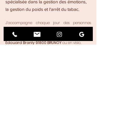
spécialisée dans la gestion des émotions, 
la gestion du poids et l'arrêt du tabac.
J’accompagne chaque jour des personnes 
souhaitant retrouver leur équilibre, que ce soit 
en consultation au cabinet situé au 
6 rue 
Édouard Branly 91800 BRUNOY
 ou en visio.
👉 
Envie d’aller plus loin ?
Découvrez 
mes spécialités
 et comment 
elles peuvent vous aider.
Apprenez-en davantage sur 
qui je suis
.
💬 
Besoin d’échanger avant de prendre 
rendez-vous ? 
Contactez-moi directement 
ici
.
📅 
Prêt(e) à démarrer ?
Réservez dès 
maintenant votre séance !