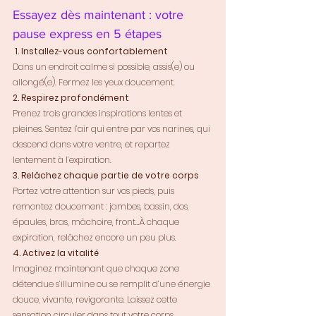
Essayez dès maintenant : votre 
pause express en 5 étapes
1. Installez-vous confortablement
Dans un endroit calme si possible, assis(e) ou 
allongé(e). Fermez les yeux doucement.
2. Respirez profondément
Prenez trois grandes inspirations lentes et 
pleines. Sentez l’air qui entre par vos narines, qui 
descend dans votre ventre, et repartez 
lentement à l’expiration.
3. Relâchez chaque partie de votre corps
Portez votre attention sur vos pieds, puis 
remontez doucement : jambes, bassin, dos, 
épaules, bras, mâchoire, front…À chaque 
expiration, relâchez encore un peu plus.
4. Activez la vitalité
Imaginez maintenant que chaque zone 
détendue s’illumine ou se remplit d’une énergie 
douce, vivante, revigorante. Laissez cette 
sensation circuler dans tout votre corps.