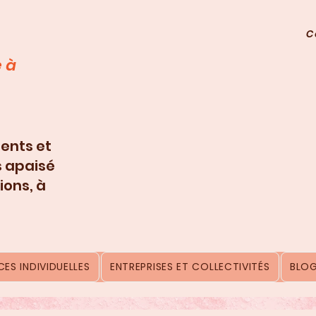
C
 à
ents et
s apaisé
ions, à
ES INDIVIDUELLES
ENTREPRISES ET COLLECTIVITÉS
BLO