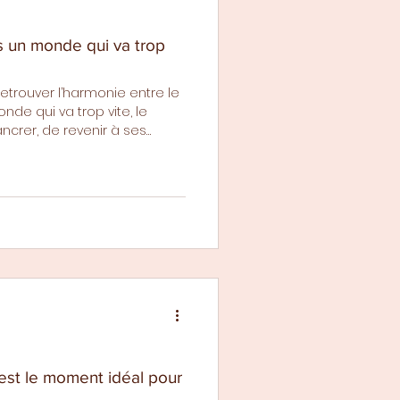
s un monde qui va trop
r retrouver l’harmonie entre le
onde qui va trop vite, le
ancrer, de revenir à ses
acte puissant. Dans cet
s simples, des rituels
ions express pour ramener
Une invitation à faire pause…
 est le moment idéal pour