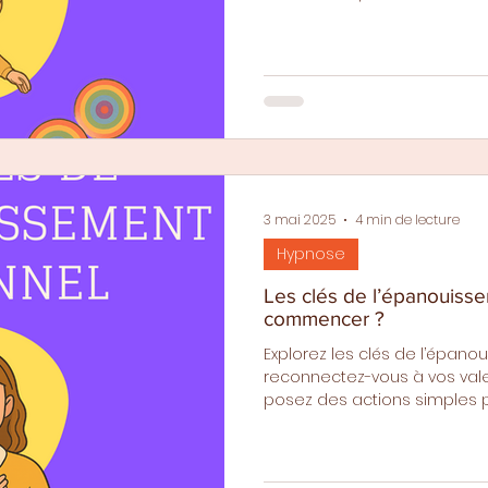
découvrez comment identifie
intégrer progressivement de
et garder la motivation sans
l'autre, vers plus d'équilibre
3 mai 2025
4 min de lecture
Hypnose
Les clés de l’épanouisse
commencer ?
Explorez les clés de l’épano
reconnectez-vous à vos vale
posez des actions simples p