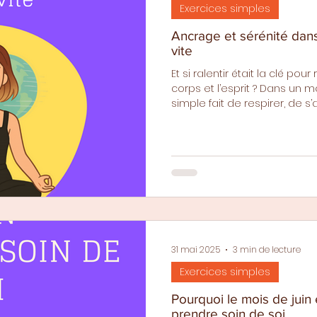
Exercices simples
Ancrage et sérénité dan
vite
Et si ralentir était la clé pou
corps et l’esprit ? Dans un m
simple fait de respirer, de s’
sensations peut devenir un 
article, découvrez des geste
accessibles et des méditat
du calme, ici et maintenant. 
sans attendre.
31 mai 2025
3 min de lecture
Exercices simples
Pourquoi le mois de juin
prendre soin de soi