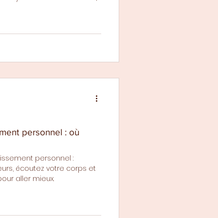
r vos habitudes actuelles,
 nouvelles actions positives
 pression. Un pas après
 et de sérénité au quotidien.
ment personnel : où
uissement personnel :
urs, écoutez votre corps et
our aller mieux.