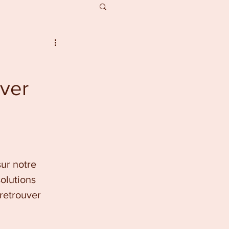
iver
ur notre 
solutions 
retrouver 