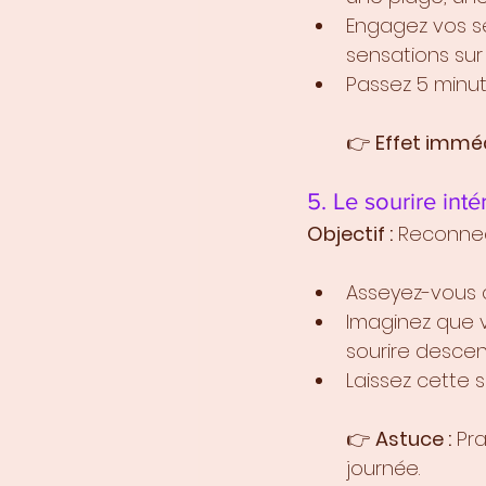
Engagez vos se
sensations sur
Passez 5 minut
👉 
Effet imméd
5. Le sourire inté
Objectif :
 Reconnec
Asseyez-vous 
Imaginez que vo
sourire descen
Laissez cette 
👉 
Astuce :
 Pr
journée.