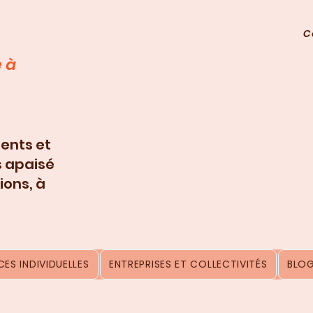
C
 à
ents et
s apaisé
ions, à
ES INDIVIDUELLES
ENTREPRISES ET COLLECTIVITÉS
BLO