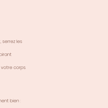
 serrez les 
irant 
 votre corps.
ent bien : 