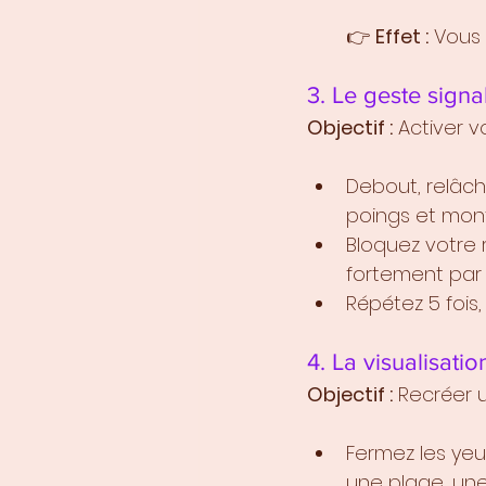
👉 
Effet :
 Vous 
3. Le geste signa
Objectif :
 Activer vo
Debout, relâch
poings et mont
Bloquez votre 
fortement par 
Répétez 5 fois,
4. La visualisati
Objectif :
 Recréer 
Fermez les yeu
une plage, une