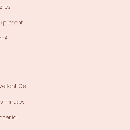
 les 
 présent.
té.
eillant. Ce 
s minutes.
cer la 