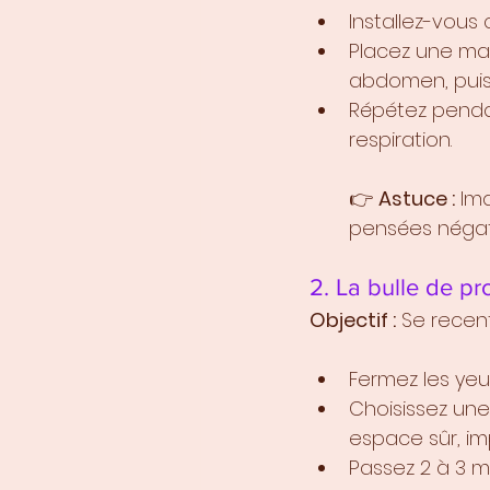
Installez-vous
Placez une mai
abdomen, puis 
Répétez pendan
respiration.
👉 
Astuce :
 Im
pensées négat
2. La bulle de pr
Objectif :
 Se recen
Fermez les yeu
Choisissez une
espace sûr, i
Passez 2 à 3 m